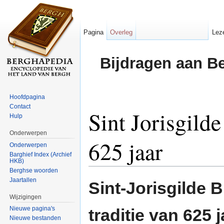
Pagina
Overleg
Lez
Bijdragen aan B
Hoofdpagina
Contact
Sint Jorisgilde
Hulp
Onderwerpen
625 jaar
Onderwerpen
Barghief Index (Archief
HKB)
Ga naar:
navigatie
,
zoeken
Berghse woorden
Jaartallen
Sint-Jorisgilde 
Wijzigingen
Nieuwe pagina's
traditie van 625 j
Nieuwe bestanden