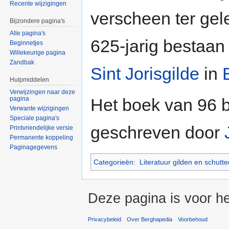
Recente wijzigingen
verscheen ter gel
Bijzondere pagina's
Alle pagina's
625-jarig bestaan
Beginnetjes
Willekeurige pagina
Zandbak
Sint Jorisgilde
in
Hulpmiddelen
Verwijzingen naar deze
pagina
Het boek van 96 b
Verwante wijzigingen
Speciale pagina's
geschreven door
Printvriendelijke versie
Permanente koppeling
Paginagegevens
Categorieën
:
Literatuur gilden en schutte
Deze pagina is voor he
Privacybeleid
Over Berghapedia
Voorbehoud