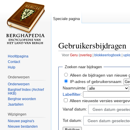
Speciale pagina
Gebruikersbijdragen
Voor
Geru
(
overleg
|
blokkeerlogboek
|
upl
Hoofdpagina
Ga naar:
navigatie
,
zoeken
Contact
Zoeken naar bijdragen
Hulp
Alleen de bijdragen van nieuwe 
Onderwerpen
IP-adres of gebruikersnaam:
Onderwerpen
Naamruimte:
Barghief Index (Archief
HKB)
Labelfilter
:
Berghse woorden
Alleen nieuwste versies weerge
Jaartallen
Vanaf datum:
Geen datum gesele
Wijzigingen
Tot datum:
Geen datum geselecte
Nieuwe pagina's
Nieuwe bestanden