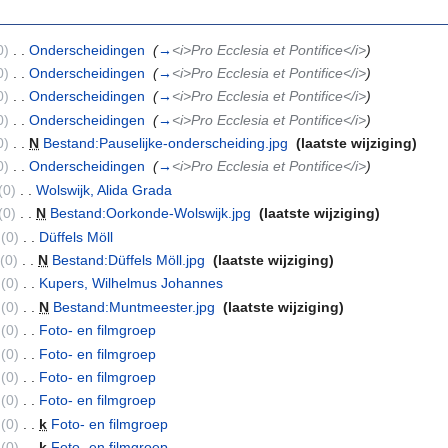
0)
‎
. .
Onderscheidingen
‎
(
→
<i>Pro Ecclesia et Pontifice</i>
)
0)
‎
. .
Onderscheidingen
‎
(
→
<i>Pro Ecclesia et Pontifice</i>
)
0)
‎
. .
Onderscheidingen
‎
(
→
<i>Pro Ecclesia et Pontifice</i>
)
0)
‎
. .
Onderscheidingen
‎
(
→
<i>Pro Ecclesia et Pontifice</i>
)
0)
‎
. .
N
Bestand:Pauselijke-onderscheiding.jpg
‎
(laatste wijziging)
0)
‎
. .
Onderscheidingen
‎
(
→
<i>Pro Ecclesia et Pontifice</i>
)
(0)
‎
. .
Wolswijk, Alida Grada
‎
(0)
‎
. .
N
Bestand:Oorkonde-Wolswijk.jpg
‎
(laatste wijziging)
(0)
‎
. .
Düffels Möll
‎
(0)
‎
. .
N
Bestand:Düffels Möll.jpg
‎
(laatste wijziging)
(0)
‎
. .
Kupers, Wilhelmus Johannes
‎
(0)
‎
. .
N
Bestand:Muntmeester.jpg
‎
(laatste wijziging)
(0)
‎
. .
Foto- en filmgroep
‎
(0)
‎
. .
Foto- en filmgroep
‎
(0)
‎
. .
Foto- en filmgroep
‎
(0)
‎
. .
Foto- en filmgroep
‎
(0)
‎
. .
k
Foto- en filmgroep
‎
(0)
‎
. .
k
Foto- en filmgroep
‎