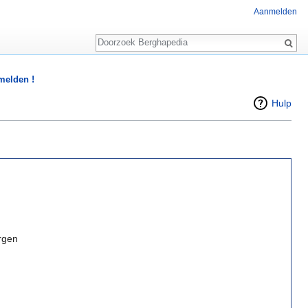
Aanmelden
Zoeken
 melden !
Hulp
rgen