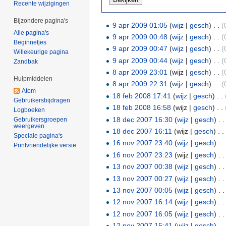
Recente wijzigingen
Bijzondere pagina's
9 apr 2009 01:05
(
wijz
|
gesch
)
. .
(
Alle pagina's
9 apr 2009 00:48
(
wijz
|
gesch
)
. .
(
Beginnetjes
9 apr 2009 00:47
(
wijz
|
gesch
)
. .
(
Willekeurige pagina
9 apr 2009 00:44
(
wijz
|
gesch
)
. .
(
Zandbak
8 apr 2009 23:01
(wijz |
gesch
)
. .
(
Hulpmiddelen
8 apr 2009 22:31
(
wijz
|
gesch
)
. .
(
Atom
18 feb 2008 17:41
(
wijz
|
gesch
)
. .
Gebruikersbijdragen
18 feb 2008 16:58
(wijz |
gesch
)
. .
Logboeken
18 dec 2007 16:30
(
wijz
|
gesch
)
. .
Gebruikersgroepen
weergeven
18 dec 2007 16:11
(wijz |
gesch
)
. .
Speciale pagina's
16 nov 2007 23:40
(
wijz
|
gesch
)
. .
Printvriendelijke versie
16 nov 2007 23:23
(wijz |
gesch
)
. .
13 nov 2007 00:38
(
wijz
|
gesch
)
. .
13 nov 2007 00:27
(
wijz
|
gesch
)
. .
13 nov 2007 00:05
(
wijz
|
gesch
)
. .
12 nov 2007 16:14
(
wijz
|
gesch
)
. .
12 nov 2007 16:05
(
wijz
|
gesch
)
. .
12 nov 2007 15:41
(
wijz
|
gesch
)
. .