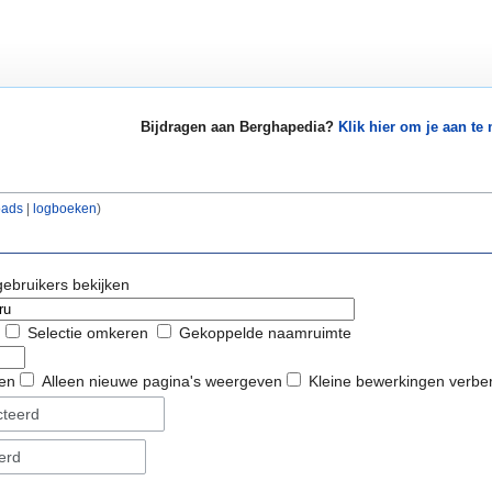
Bijdragen aan Berghapedia?
Klik hier om je aan te
oads
|
logboeken
)
gebruikers bekijken
Selectie omkeren
Gekoppelde naamruimte
ven
Alleen nieuwe pagina's weergeven
Kleine bewerkingen verbe
cteerd
erd