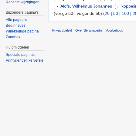
Recente wijzigingen
Alofs, Wilhelmus Johannes
‎
(
← koppel
Bijzondere pagina's
(vorige 50 | volgende 50) (
20
|
50
|
100
|
2
Alle pagina's
Beginnetjes
Privacybeleid
Over Berghapedia
Voorbehoud
Willekeurige pagina
Zandbak
Hulpmiddelen
Speciale pagina's
Printvriendelijke versie