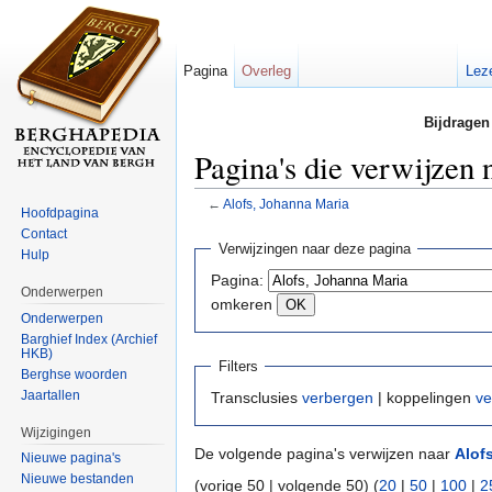
Pagina
Overleg
Lez
Bijdragen
Pagina's die verwijzen
←
Alofs, Johanna Maria
Hoofdpagina
Ga naar:
navigatie
,
zoeken
Contact
Verwijzingen naar deze pagina
Hulp
Pagina:
Onderwerpen
omkeren
Onderwerpen
Barghief Index (Archief
HKB)
Filters
Berghse woorden
Jaartallen
Transclusies
verbergen
| koppelingen
ve
Wijzigingen
De volgende pagina's verwijzen naar
Alof
Nieuwe pagina's
Nieuwe bestanden
(vorige 50 | volgende 50) (
20
|
50
|
100
|
2