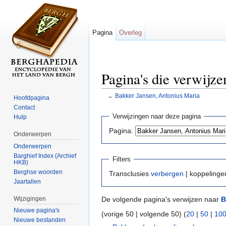
Pagina
Overleg
Pagina's die verwijz
←
Bakker Jansen, Antonius Maria
Hoofdpagina
Ga naar:
navigatie
,
zoeken
Contact
Verwijzingen naar deze pagina
Hulp
Pagina:
Onderwerpen
Onderwerpen
Barghief Index (Archief
Filters
HKB)
Berghse woorden
Transclusies
verbergen
| koppeling
Jaartallen
Wijzigingen
De volgende pagina's verwijzen naar
B
Nieuwe pagina's
(vorige 50 | volgende 50) (
20
|
50
|
10
Nieuwe bestanden