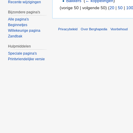
Bakkers
‎
(
← koppelingen
)
Recente wijzigingen
(vorige 50 | volgende 50) (
20
|
50
|
10
Bijzondere pagina's
Alle pagina's
Beginnetjes
Privacybeleid
Over Berghapedia
Voorbehoud
Willekeurige pagina
Zandbak
Hulpmiddelen
Speciale pagina's
Printvriendelijke versie