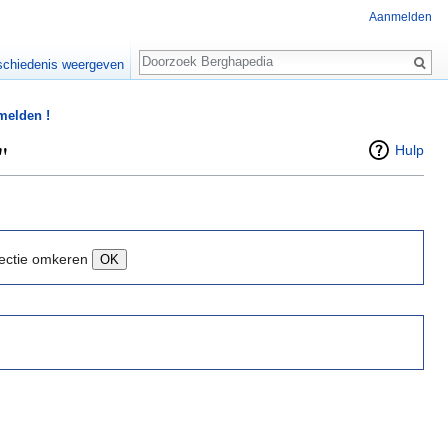
Aanmelden
Zoeken
chiedenis weergeven
 melden !
"
Hulp
ectie omkeren