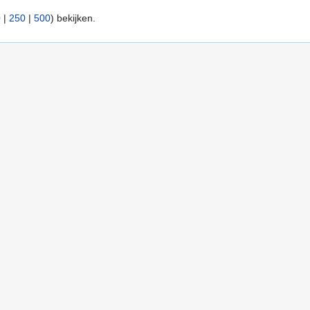
0
|
250
|
500
) bekijken.