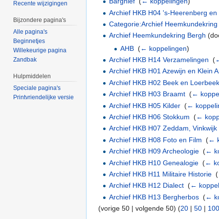
Barghief
‎
(
← koppelingen
)
Recente wijzigingen
Archief HKB H04 's-Heerenberg en
Bijzondere pagina's
Categorie:Archief Heemkundekring
Alle pagina's
Archief Heemkundekring Bergh
(doo
Beginnetjes
AHB
‎
(
← koppelingen
)
Willekeurige pagina
Archief HKB H14 Verzamelingen
‎
(
←
Zandbak
Archief HKB H01 Azewijn en Klein A
Hulpmiddelen
Archief HKB H02 Beek en Loerbee
Speciale pagina's
Archief HKB H03 Braamt
‎
(
← koppe
Printvriendelijke versie
Archief HKB H05 Kilder
‎
(
← koppel
Archief HKB H06 Stokkum
‎
(
← kopp
Archief HKB H07 Zeddam, Vinkwijk
Archief HKB H08 Foto en Film
‎
(
← 
Archief HKB H09 Archeologie
‎
(
← k
Archief HKB H10 Genealogie
‎
(
← k
Archief HKB H11 Militaire Historie
‎
(
Archief HKB H12 Dialect
‎
(
← koppel
Archief HKB H13 Bergherbos
‎
(
← k
(vorige 50 | volgende 50) (
20
|
50
|
10