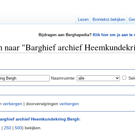
Lezen
Brontekst bekijken
Ges
Bijdragen aan Berghapedia?
Klik hier om je aan te
en naar "Barghief archief Heemkundekr
Naamruimte:
Sel
en
verbergen
| doorverwijzingen
verbergen
arghief archief Heemkundekring Bergh
:
0
|
250
|
500
) bekijken.