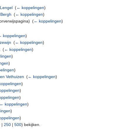
 Lengel
‎
(
← koppelingen
)
 Bergh
‎
(
← koppelingen
)
rverwijspagina) ‎
(
← koppelingen
)
 koppelingen
)
zewijn
‎
(
← koppelingen
)
k
‎
(
← koppelingen
)
lingen
)
ingen
)
elingen
)
 en Vethuizen
‎
(
← koppelingen
)
koppelingen
)
oppelingen
)
oppelingen
)
← koppelingen
)
ingen
)
oppelingen
)
0
|
250
|
500
) bekijken.