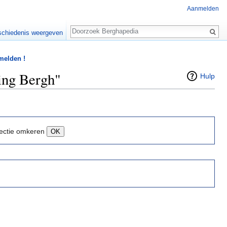
Aanmelden
Zoeken
chiedenis weergeven
 melden !
ing Bergh"
Hulp
ectie omkeren