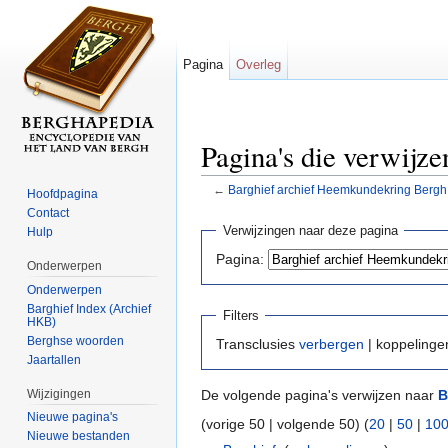
Pagina
Overleg
Pagina's die verwijz
←
Barghief archief Heemkundekring Bergh
Hoofdpagina
Ga naar:
navigatie
,
zoeken
Contact
Verwijzingen naar deze pagina
Hulp
Pagina:
Onderwerpen
Onderwerpen
Barghief Index (Archief
Filters
HKB)
Berghse woorden
Transclusies
verbergen
| koppeling
Jaartallen
Wijzigingen
De volgende pagina's verwijzen naar
B
Nieuwe pagina's
(vorige 50 | volgende 50) (
20
|
50
|
10
Nieuwe bestanden