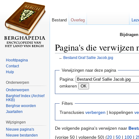
Bestand
Overleg
Lez
Bijdragen
Pagina's die verwijzen 
←
Bestand:Graf Sallie Jacob.jpg
Hoofdpagina
Ga naar:
navigatie
,
zoeken
Contact
Verwijzingen naar deze pagina
Hulp
Pagina:
Onderwerpen
omkeren
Onderwerpen
Barghief Index (Archief
HKB)
Filters
Berghse woorden
Jaartallen
Transclusies
verbergen
| koppelingen
ve
Wijzigingen
De volgende pagina's verwijzen naar
Best
Nieuwe pagina's
Nieuwe bestanden
(vorige 50 | volgende 50) (
20
|
50
|
100
|
2