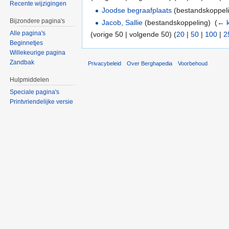
Recente wijzigingen
Joodse begraafplaats
(bestandskoppeli
Bijzondere pagina's
Jacob, Sallie
(bestandskoppeling) ‎
(
← k
Alle pagina's
(vorige 50 | volgende 50) (
20
|
50
|
100
|
2
Beginnetjes
Willekeurige pagina
Zandbak
Privacybeleid
Over Berghapedia
Voorbehoud
Hulpmiddelen
Speciale pagina's
Printvriendelijke versie