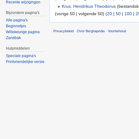
Recente wijzigingen
Krus, Hendrikus Theodorus
(bestandsko
Bijzondere pagina's
(vorige 50 | volgende 50) (
20
|
50
|
100
|
2
Alle pagina's
Beginnetjes
Privacybeleid
Over Berghapedia
Voorbehoud
Willekeurige pagina
Zandbak
Hulpmiddelen
Speciale pagina's
Printvriendelijke versie