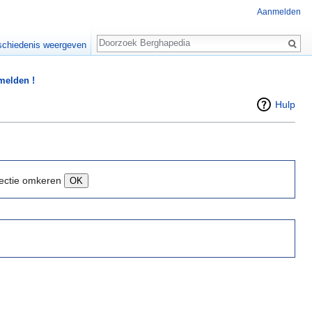
Aanmelden
Zoeken
chiedenis weergeven
 melden !
Hulp
ectie omkeren