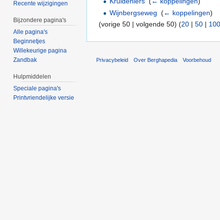
Kruideniers
‎
(
← koppelingen
)
Recente wijzigingen
Wijnbergseweg
‎
(
← koppelingen
)
Bijzondere pagina's
(vorige 50 | volgende 50) (
20
|
50
|
10
Alle pagina's
Beginnetjes
Willekeurige pagina
Zandbak
Privacybeleid
Over Berghapedia
Voorbehoud
Hulpmiddelen
Speciale pagina's
Printvriendelijke versie