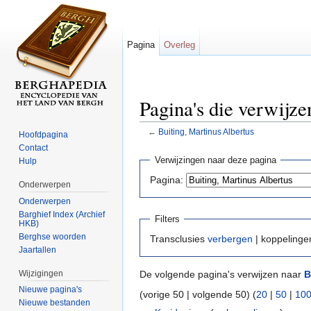
Pagina
Overleg
Pagina's die verwijze
←
Buiting, Martinus Albertus
Hoofdpagina
Ga naar:
navigatie
,
zoeken
Contact
Verwijzingen naar deze pagina
Hulp
Pagina:
Onderwerpen
Onderwerpen
Barghief Index (Archief
Filters
HKB)
Berghse woorden
Transclusies
verbergen
| koppeling
Jaartallen
Wijzigingen
De volgende pagina's verwijzen naar
B
Nieuwe pagina's
(vorige 50 | volgende 50) (
20
|
50
|
10
Nieuwe bestanden