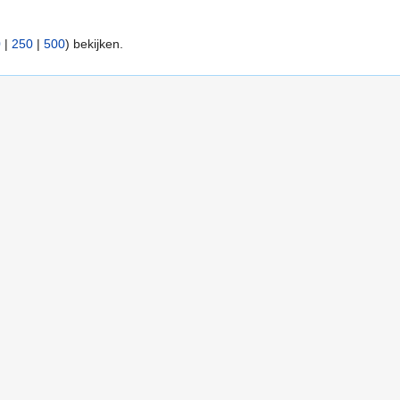
0
|
250
|
500
) bekijken.