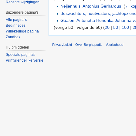
Recente wijzigingen
Neijenhuis, Antonius Gerhardus
‎
(
← ko
Bijzondere pagina's
Boswachters, houtvesters, jachtopzien
Alle pagina's
Gaalen, Antonetta Hendrika Johanna v
Beginnetjes
(vorige 50 | volgende 50) (
20
|
50
|
100
|
2
Willekeurige pagina
Zandbak
Privacybeleid
Over Berghapedia
Voorbehoud
Hulpmiddelen
Speciale pagina's
Printvriendelijke versie