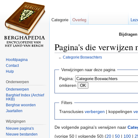
Categorie
Overleg
Lez
Bijdragen
Pagina's die verwijzen
←
Categorie:Boswachters
Hoofdpagina
Ga naar:
navigatie
,
zoeken
Contact
Verwijzingen naar deze pagina
Hulp
Pagina:
Onderwerpen
omkeren
Onderwerpen
Barghief Index (Archief
HKB)
Filters
Berghse woorden
Jaartallen
Transclusies
verbergen
| koppelingen
ve
Wijzigingen
De volgende pagina's verwijzen naar
Cate
Nieuwe pagina's
Nieuwe bestanden
(vorige 50 | volgende 50) (
20
|
50
|
100
|
2