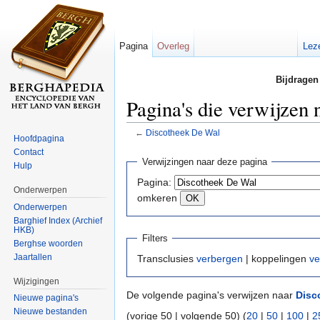
Pagina
Overleg
Lez
Bijdragen
Pagina's die verwijzen
←
Discotheek De Wal
Hoofdpagina
Ga naar:
navigatie
,
zoeken
Contact
Verwijzingen naar deze pagina
Hulp
Pagina:
Onderwerpen
omkeren
Onderwerpen
Barghief Index (Archief
HKB)
Filters
Berghse woorden
Jaartallen
Transclusies
verbergen
| koppelingen
ve
Wijzigingen
De volgende pagina's verwijzen naar
Disc
Nieuwe pagina's
Nieuwe bestanden
(vorige 50 | volgende 50) (
20
|
50
|
100
|
2