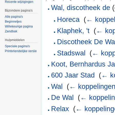
Recente wijzigingen
Wal, discotheek de
(
Bijzondere pagina's
Alle pagina's
Horeca
‎
(
← koppel
Beginnetjes
Willekeurige pagina
Klaphek, 't
‎
(
← kop
Zandbak
Discotheek De Wa
Hulpmiddelen
Speciale pagina's
Stadswal
‎
(
← kopp
Printvriendelijke versie
Koot, Bernhardus J
600 Jaar Stad
‎
(
← k
Wal
‎
(
← koppelinge
De Wal
‎
(
← koppeli
Relax
‎
(
← koppeling