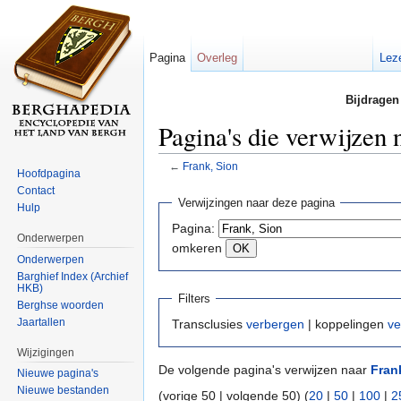
Pagina
Overleg
Lez
Bijdragen
Pagina's die verwijzen 
←
Frank, Sion
Hoofdpagina
Ga naar:
navigatie
,
zoeken
Contact
Verwijzingen naar deze pagina
Hulp
Pagina:
Onderwerpen
omkeren
Onderwerpen
Barghief Index (Archief
HKB)
Filters
Berghse woorden
Jaartallen
Transclusies
verbergen
| koppelingen
ve
Wijzigingen
De volgende pagina's verwijzen naar
Fran
Nieuwe pagina's
Nieuwe bestanden
(vorige 50 | volgende 50) (
20
|
50
|
100
|
2