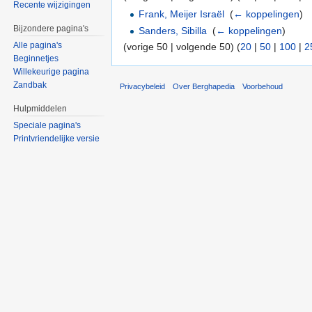
Recente wijzigingen
Frank, Meijer Israël
‎
(
← koppelingen
)
Bijzondere pagina's
Sanders, Sibilla
‎
(
← koppelingen
)
Alle pagina's
(vorige 50 | volgende 50) (
20
|
50
|
100
|
2
Beginnetjes
Willekeurige pagina
Zandbak
Privacybeleid
Over Berghapedia
Voorbehoud
Hulpmiddelen
Speciale pagina's
Printvriendelijke versie