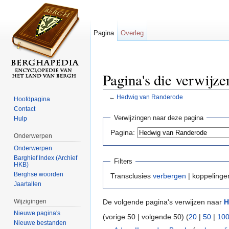
Pagina
Overleg
Pagina's die verwijz
←
Hedwig van Randerode
Hoofdpagina
Ga naar:
navigatie
,
zoeken
Contact
Verwijzingen naar deze pagina
Hulp
Pagina:
Onderwerpen
Onderwerpen
Barghief Index (Archief
Filters
HKB)
Berghse woorden
Transclusies
verbergen
| koppeling
Jaartallen
Wijzigingen
De volgende pagina's verwijzen naar
H
Nieuwe pagina's
(vorige 50 | volgende 50) (
20
|
50
|
10
Nieuwe bestanden