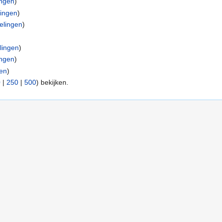
ingen
)
ingen
)
elingen
)
lingen
)
ingen
)
en
)
0
|
250
|
500
) bekijken.