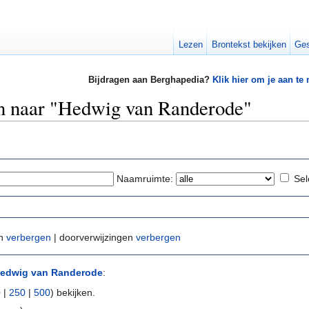
Lezen
Brontekst bekijken
Ges
Bijdragen aan Berghapedia?
Klik hier om je aan te
en naar "Hedwig van Randerode"
Naamruimte:
Sel
en
verbergen
| doorverwijzingen
verbergen
edwig van Randerode
:
0
|
250
|
500
) bekijken.