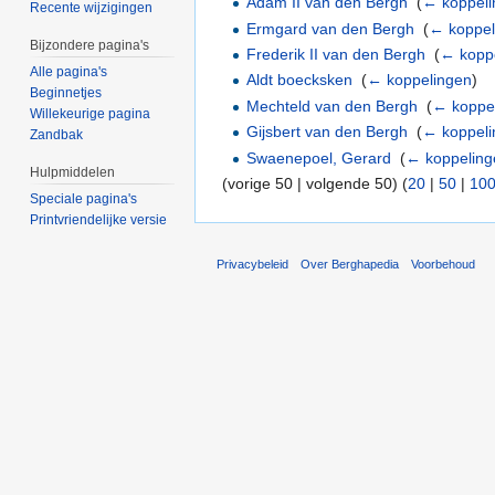
Adam II van den Bergh
‎
(
← koppel
Recente wijzigingen
Ermgard van den Bergh
‎
(
← koppel
Bijzondere pagina's
Frederik II van den Bergh
‎
(
← kopp
Alle pagina's
Aldt boecksken
‎
(
← koppelingen
)
Beginnetjes
Mechteld van den Bergh
‎
(
← koppe
Willekeurige pagina
Gijsbert van den Bergh
‎
(
← koppel
Zandbak
Swaenepoel, Gerard
‎
(
← koppeling
Hulpmiddelen
(vorige 50 | volgende 50) (
20
|
50
|
10
Speciale pagina's
Printvriendelijke versie
Privacybeleid
Over Berghapedia
Voorbehoud