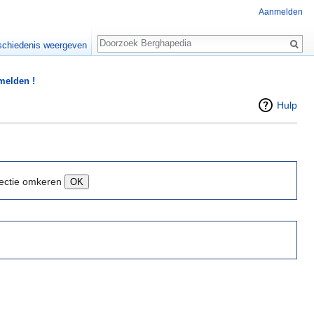
Aanmelden
Zoeken
chiedenis weergeven
 melden !
Hulp
ectie omkeren