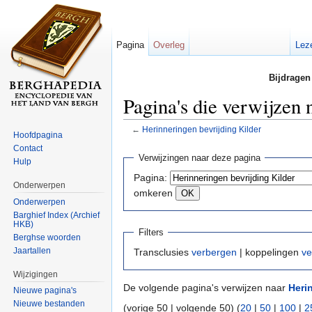
Pagina
Overleg
Lez
Bijdragen
Pagina's die verwijzen 
←
Herinneringen bevrijding Kilder
Hoofdpagina
Ga naar:
navigatie
,
zoeken
Contact
Verwijzingen naar deze pagina
Hulp
Pagina:
Onderwerpen
omkeren
Onderwerpen
Barghief Index (Archief
HKB)
Filters
Berghse woorden
Jaartallen
Transclusies
verbergen
| koppelingen
ve
Wijzigingen
De volgende pagina's verwijzen naar
Heri
Nieuwe pagina's
Nieuwe bestanden
(vorige 50 | volgende 50) (
20
|
50
|
100
|
2