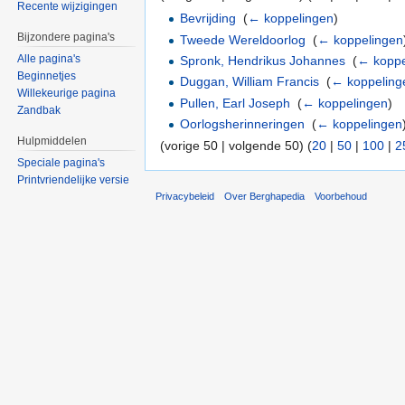
Recente wijzigingen
Bevrijding
‎
(
← koppelingen
)
Bijzondere pagina's
Tweede Wereldoorlog
‎
(
← koppelingen
Alle pagina's
Spronk, Hendrikus Johannes
‎
(
← koppe
Beginnetjes
Duggan, William Francis
‎
(
← koppeling
Willekeurige pagina
Pullen, Earl Joseph
‎
(
← koppelingen
)
Zandbak
Oorlogsherinneringen
‎
(
← koppelingen
Hulpmiddelen
(vorige 50 | volgende 50) (
20
|
50
|
100
|
2
Speciale pagina's
Printvriendelijke versie
Privacybeleid
Over Berghapedia
Voorbehoud