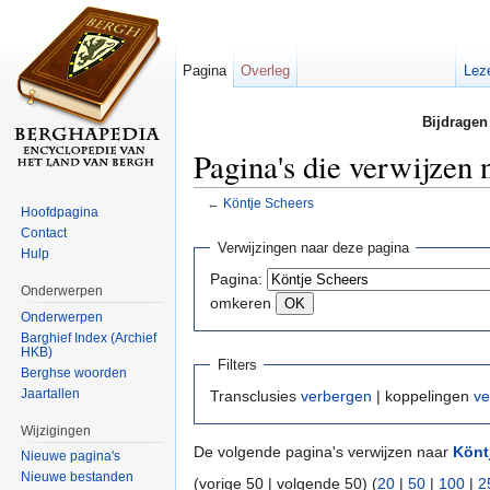
Pagina
Overleg
Lez
Bijdragen
Pagina's die verwijzen 
←
Köntje Scheers
Hoofdpagina
Ga naar:
navigatie
,
zoeken
Contact
Verwijzingen naar deze pagina
Hulp
Pagina:
Onderwerpen
omkeren
Onderwerpen
Barghief Index (Archief
HKB)
Filters
Berghse woorden
Jaartallen
Transclusies
verbergen
| koppelingen
ve
Wijzigingen
De volgende pagina's verwijzen naar
Könt
Nieuwe pagina's
Nieuwe bestanden
(vorige 50 | volgende 50) (
20
|
50
|
100
|
2