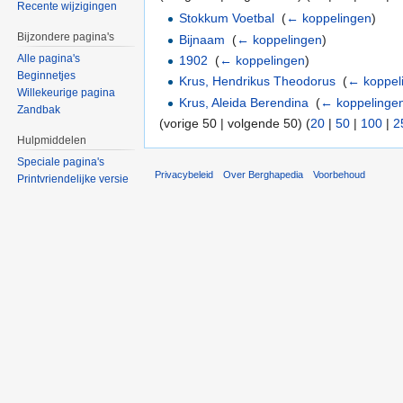
Recente wijzigingen
Stokkum Voetbal
‎
(
← koppelingen
)
Bijzondere pagina's
Bijnaam
‎
(
← koppelingen
)
Alle pagina's
1902
‎
(
← koppelingen
)
Beginnetjes
Krus, Hendrikus Theodorus
‎
(
← koppel
Willekeurige pagina
Krus, Aleida Berendina
‎
(
← koppelinge
Zandbak
(vorige 50 | volgende 50) (
20
|
50
|
100
|
2
Hulpmiddelen
Speciale pagina's
Privacybeleid
Over Berghapedia
Voorbehoud
Printvriendelijke versie