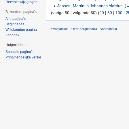
Recente wijzigingen
Jansen, Martinus Johannes Aloisius
‎
(
←
Bijzondere pagina's
(vorige 50 | volgende 50) (
20
|
50
|
100
|
2
Alle pagina's
Beginnetjes
Privacybeleid
Over Berghapedia
Voorbehoud
Willekeurige pagina
Zandbak
Hulpmiddelen
Speciale pagina's
Printvriendelijke versie