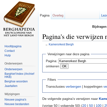
Pagina
Overleg
Lez
Bijdragen
Pagina's die verwijzen
←
Kamerorkest Bergh
Hoofdpagina
Ga naar:
navigatie
,
zoeken
Contact
Verwijzingen naar deze pagina
Hulp
Pagina:
Onderwerpen
omkeren
Onderwerpen
Barghief Index (Archief
HKB)
Filters
Berghse woorden
Jaartallen
Transclusies
verbergen
| koppelingen
ve
Wijzigingen
De volgende pagina's verwijzen naar
Kame
Nieuwe pagina's
Nieuwe bestanden
(vorige 50 | volgende 50) (
20
|
50
|
100
|
2