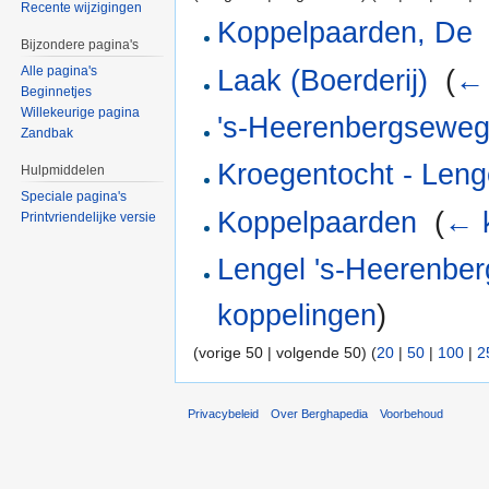
Recente wijzigingen
Koppelpaarden, De
Bijzondere pagina's
Alle pagina's
Laak (Boerderij)
‎
(
← 
Beginnetjes
Willekeurige pagina
's-Heerenbergseweg
Zandbak
Kroegentocht - Leng
Hulpmiddelen
Speciale pagina's
Koppelpaarden
‎
(
← 
Printvriendelijke versie
Lengel 's-Heerenbe
koppelingen
)
(vorige 50 | volgende 50) (
20
|
50
|
100
|
2
Privacybeleid
Over Berghapedia
Voorbehoud