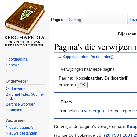
Pagina
Overleg
Lez
Bijdragen
Pagina's die verwijzen 
←
Koppelpaarden, De (boerderij)
Hoofdpagina
Ga naar:
navigatie
,
zoeken
Contact
Verwijzingen naar deze pagina
Hulp
Pagina:
Onderwerpen
omkeren
Onderwerpen
Barghief Index (Archief
HKB)
Filters
Berghse woorden
Jaartallen
Transclusies
verbergen
| koppelingen
ve
Wijzigingen
De volgende pagina's verwijzen naar
Kopp
Nieuwe pagina's
Nieuwe bestanden
(vorige 50 | volgende 50) (
20
|
50
|
100
|
2