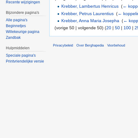
Recente wijzigingen
Krebber, Lambertus Henricus
‎
(
← kopp
Bijzondere pagina's
Krebber, Petrus Laurentius
‎
(
← koppel
Alle pagina's
Krebber, Anna Maria Josepha
‎
(
← kopp
Beginnetjes
(vorige 50 | volgende 50) (
20
|
50
|
100
|
2
Willekeurige pagina
Zandbak
Privacybeleid
Over Berghapedia
Voorbehoud
Hulpmiddelen
Speciale pagina's
Printvriendelijke versie