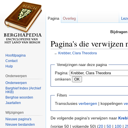
Pagina
Overleg
Lez
Bijdragen
Pagina's die verwijzen
←
Krebber, Clara Theodora
Hoofdpagina
Ga naar:
navigatie
,
zoeken
Contact
Verwijzingen naar deze pagina
Hulp
Pagina:
Onderwerpen
omkeren
Onderwerpen
Barghief Index (Archief
HKB)
Filters
Berghse woorden
Jaartallen
Transclusies
verbergen
| koppelingen
ve
Wijzigingen
De volgende pagina's verwijzen naar
Kreb
Nieuwe pagina's
Nieuwe bestanden
(vorige 50 | volgende 50) (
20
|
50
|
100
|
2