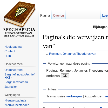
Pagina
Overleg
Lez
Bijdragen
Pagina's die verwijze
van"
Hoofdpagina
Contact
←
Remmen, Johannes Theodorus van
Hulp
Ga naar:
navigatie
,
zoeken
Verwijzingen naar deze pagina
Onderwerpen
Onderwerpen
Pagina:
Barghief Index (Archief
omkeren
HKB)
Berghse woorden
Jaartallen
Filters
Wijzigingen
Transclusies
verbergen
| koppelingen
ve
Nieuwe pagina's
Nieuwe bestanden