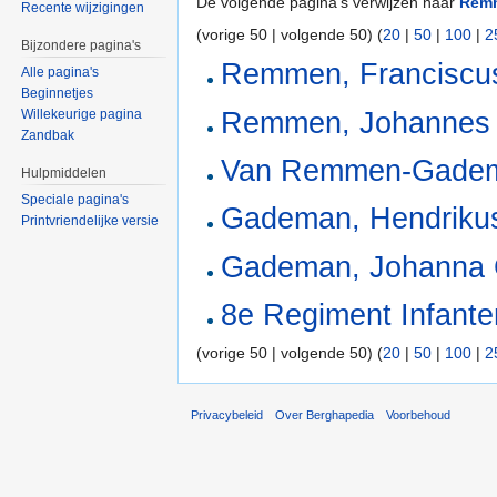
De volgende pagina's verwijzen naar
Remm
Recente wijzigingen
(vorige 50 | volgende 50) (
20
|
50
|
100
|
2
Bijzondere pagina's
Remmen, Franciscu
Alle pagina's
Beginnetjes
Remmen, Johannes C
Willekeurige pagina
Zandbak
Van Remmen-Gade
Hulpmiddelen
Speciale pagina's
Gademan, Hendriku
Printvriendelijke versie
Gademan, Johanna C
8e Regiment Infante
(vorige 50 | volgende 50) (
20
|
50
|
100
|
2
Privacybeleid
Over Berghapedia
Voorbehoud