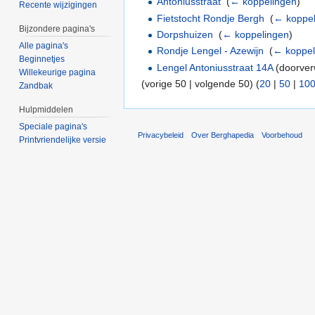
Antoniusstraat
‎
(
← koppelingen
)
Recente wijzigingen
Fietstocht Rondje Bergh
‎
(
← koppel
Bijzondere pagina's
Dorpshuizen
‎
(
← koppelingen
)
Alle pagina's
Rondje Lengel - Azewijn
‎
(
← koppel
Beginnetjes
Lengel Antoniusstraat 14A
(doorverw
Willekeurige pagina
(vorige 50 | volgende 50) (
20
|
50
|
10
Zandbak
Hulpmiddelen
Speciale pagina's
Privacybeleid
Over Berghapedia
Voorbehoud
Printvriendelijke versie