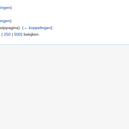
ingen
)
ingen
)
ijspagina) ‎
(
← koppelingen
)
0
|
250
|
500
) bekijken.