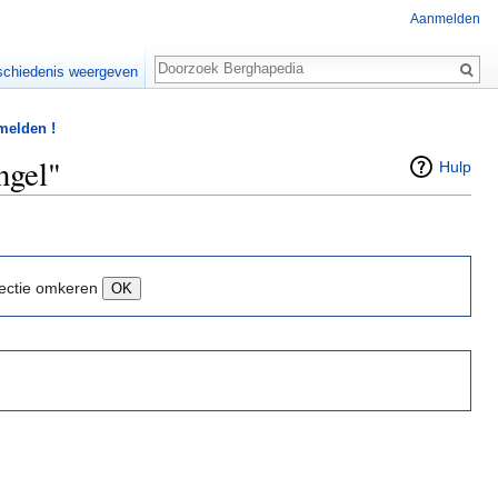
Aanmelden
Zoeken
chiedenis weergeven
 melden !
ngel"
Hulp
ectie omkeren