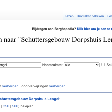
Lezen
Brontekst bekijken
Ges
Bijdragen aan Berghapedia?
Klik hier om je aan te
en naar "Schuttersgebouw Dorpshuis Le
Naamruimte:
Sel
en
verbergen
| doorverwijzingen
verbergen
chuttersgebouw Dorpshuis Lengel
:
0
|
250
|
500
) bekijken.