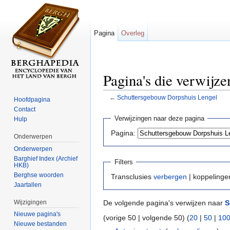
Pagina
Overleg
Pagina's die verwijz
←
Schuttersgebouw Dorpshuis Lengel
Hoofdpagina
Ga naar:
navigatie
,
zoeken
Contact
Verwijzingen naar deze pagina
Hulp
Pagina:
Onderwerpen
Onderwerpen
Barghief Index (Archief
Filters
HKB)
Berghse woorden
Transclusies
verbergen
| koppeling
Jaartallen
Wijzigingen
De volgende pagina's verwijzen naar
S
Nieuwe pagina's
(vorige 50 | volgende 50) (
20
|
50
|
10
Nieuwe bestanden