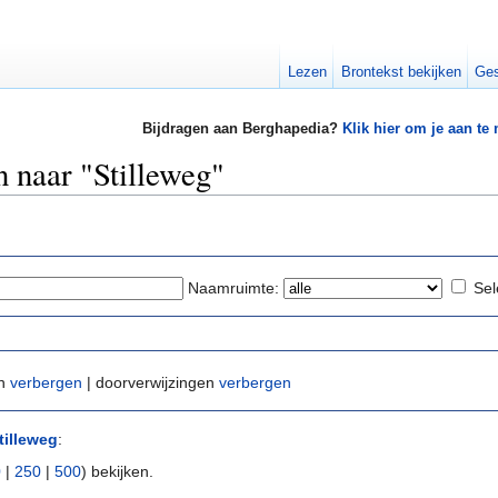
Lezen
Brontekst bekijken
Ges
Bijdragen aan Berghapedia?
Klik hier om je aan te
n naar "Stilleweg"
Naamruimte:
Sel
en
verbergen
| doorverwijzingen
verbergen
tilleweg
:
0
|
250
|
500
) bekijken.