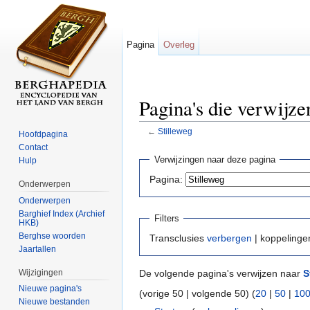
Pagina
Overleg
Pagina's die verwijze
←
Stilleweg
Hoofdpagina
Ga naar:
navigatie
,
zoeken
Contact
Verwijzingen naar deze pagina
Hulp
Pagina:
Onderwerpen
Onderwerpen
Barghief Index (Archief
Filters
HKB)
Berghse woorden
Transclusies
verbergen
| koppeling
Jaartallen
Wijzigingen
De volgende pagina's verwijzen naar
S
Nieuwe pagina's
(vorige 50 | volgende 50) (
20
|
50
|
10
Nieuwe bestanden