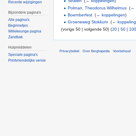
Straten
‎
(
← koppelingen
)
Recente wijzigingen
Polman, Theodorus Wilhelmus
‎
(
← 
Bijzondere pagina's
Boemberfest
‎
(
← koppelingen
)
Alle pagina's
Groeneweg Stokkum
‎
(
← koppelin
Beginnetjes
(vorige 50 | volgende 50) (
20
|
50
|
10
Willekeurige pagina
Zandbak
Hulpmiddelen
Privacybeleid
Over Berghapedia
Voorbehoud
Speciale pagina's
Printvriendelijke versie