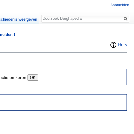
Aanmelden
Zoeken
chiedenis weergeven
 melden !
Hulp
ectie omkeren