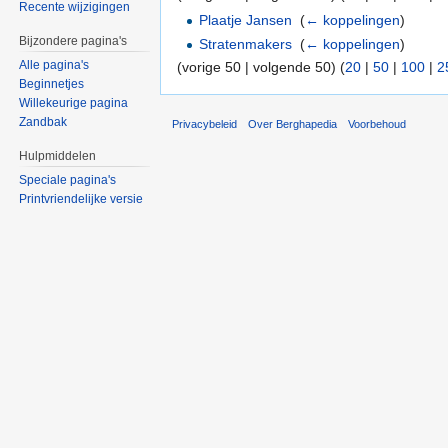
Recente wijzigingen
Plaatje Jansen
‎
(
← koppelingen
)
Bijzondere pagina's
Stratenmakers
‎
(
← koppelingen
)
Alle pagina's
(vorige 50 | volgende 50) (
20
|
50
|
100
|
2
Beginnetjes
Willekeurige pagina
Zandbak
Privacybeleid
Over Berghapedia
Voorbehoud
Hulpmiddelen
Speciale pagina's
Printvriendelijke versie