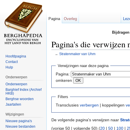
Pagina
Overleg
Lez
Bijdragen
Pagina's die verwijzen
←
Stratenmaker van Uhm
Hoofdpagina
Ga naar:
navigatie
,
zoeken
Contact
Verwijzingen naar deze pagina
Hulp
Pagina:
Onderwerpen
omkeren
Onderwerpen
Barghief Index (Archief
HKB)
Filters
Berghse woorden
Jaartallen
Transclusies
verbergen
| koppelingen
ve
Wijzigingen
De volgende pagina's verwijzen naar
Stra
Nieuwe pagina's
Nieuwe bestanden
(vorige 50 | volgende 50) (
20
|
50
|
100
|
2