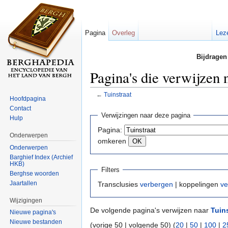
Pagina
Overleg
Lez
Bijdragen
Pagina's die verwijzen 
←
Tuinstraat
Hoofdpagina
Ga naar:
navigatie
,
zoeken
Contact
Verwijzingen naar deze pagina
Hulp
Pagina:
Onderwerpen
omkeren
Onderwerpen
Barghief Index (Archief
HKB)
Filters
Berghse woorden
Jaartallen
Transclusies
verbergen
| koppelingen
ve
Wijzigingen
De volgende pagina's verwijzen naar
Tuin
Nieuwe pagina's
Nieuwe bestanden
(vorige 50 | volgende 50) (
20
|
50
|
100
|
2