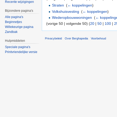
Recente wijzigingen
Straten
‎
(
← koppelingen
)
Bijzondere pagina's
Volkshuisvesting
‎
(
← koppelingen
)
Alle pagina's
Wederopbouwwoningen
‎
(
← koppeling
Beginnetjes
(vorige 50 | volgende 50) (
20
|
50
|
100
|
2
Willekeurige pagina
Zandbak
Privacybeleid
Over Berghapedia
Voorbehoud
Hulpmiddelen
Speciale pagina's
Printvriendelijke versie