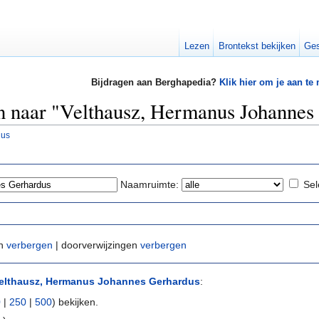
Lezen
Brontekst bekijken
Ges
Bijdragen aan Berghapedia?
Klik hier om je aan te
en naar "Velthausz, Hermanus Johannes
dus
Naamruimte:
Sel
en
verbergen
| doorverwijzingen
verbergen
elthausz, Hermanus Johannes Gerhardus
:
0
|
250
|
500
) bekijken.