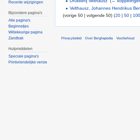
Drukkerij Velthausz
‎
(
← koppelinge
Recente wijzigingen
Velthausz, Johannes Hendrikus Be
Bijzondere pagina's
(vorige 50 | volgende 50) (
20
|
50
|
10
Alle pagina's
Beginnetjes
Willekeurige pagina
Zandbak
Privacybeleid
Over Berghapedia
Voorbehoud
Hulpmiddelen
Speciale pagina's
Printvriendelijke versie