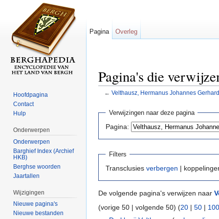
Pagina
Overleg
Pagina's die verwijz
←
Velthausz, Hermanus Johannes Gerhar
Hoofdpagina
Ga naar:
navigatie
,
zoeken
Contact
Verwijzingen naar deze pagina
Hulp
Pagina:
Onderwerpen
Onderwerpen
Barghief Index (Archief
Filters
HKB)
Berghse woorden
Transclusies
verbergen
| koppeling
Jaartallen
Wijzigingen
De volgende pagina's verwijzen naar
V
Nieuwe pagina's
(vorige 50 | volgende 50) (
20
|
50
|
10
Nieuwe bestanden