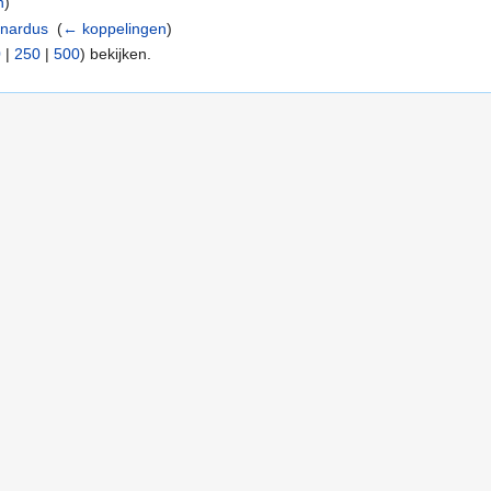
n
)
rnardus
‎
(
← koppelingen
)
0
|
250
|
500
) bekijken.