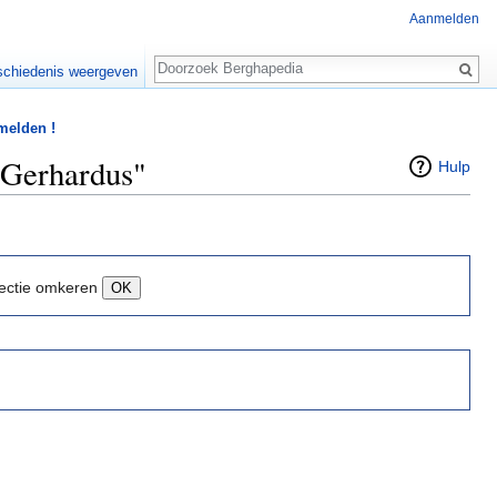
Aanmelden
Zoeken
chiedenis weergeven
 melden !
 Gerhardus"
Hulp
ectie omkeren