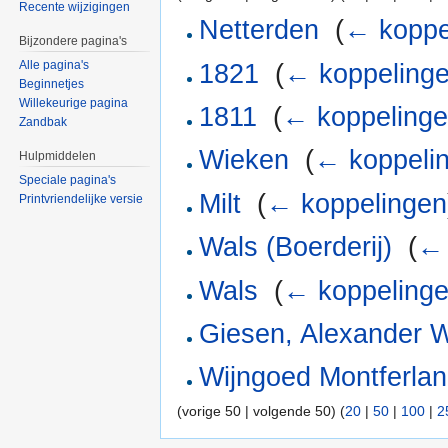
Recente wijzigingen
Netterden
‎
(
← koppe
Bijzondere pagina's
Alle pagina's
1821
‎
(
← koppeling
Beginnetjes
Willekeurige pagina
1811
‎
(
← koppeling
Zandbak
Wieken
‎
(
← koppeli
Hulpmiddelen
Speciale pagina's
Milt
‎
(
← koppelingen
Printvriendelijke versie
Wals (Boerderij)
‎
(
← 
Wals
‎
(
← koppeling
Giesen, Alexander W
Wijngoed Montferla
(vorige 50 | volgende 50) (
20
|
50
|
100
|
2