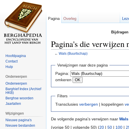
Pagina
Overleg
Lez
Bijdragen
Pagina's die verwijzen
←
Wals (Buurtschap)
Hoofdpagina
Ga naar:
navigatie
,
zoeken
Contact
Verwijzingen naar deze pagina
Hulp
Pagina:
Onderwerpen
omkeren
Onderwerpen
Barghief Index (Archief
HKB)
Filters
Berghse woorden
Jaartallen
Transclusies
verbergen
| koppelingen
ve
Wijzigingen
De volgende pagina's verwijzen naar
Wals
Nieuwe pagina's
Nieuwe bestanden
(vorige 50 | volgende 50) (
20
|
50
|
100
|
2