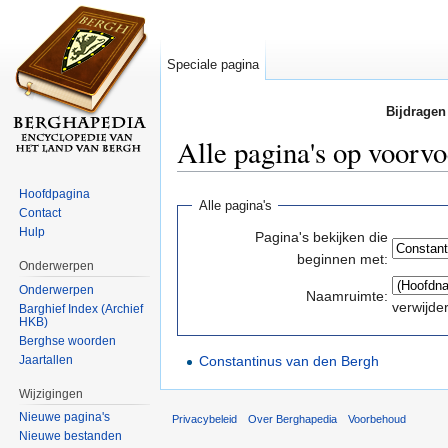
Speciale pagina
Bijdragen
Alle pagina's op voorvo
Ga naar:
navigatie
,
zoeken
Hoofdpagina
Alle pagina's
Contact
Hulp
Pagina's bekijken die
beginnen met:
Onderwerpen
Onderwerpen
Naamruimte:
verwijde
Barghief Index (Archief
HKB)
Berghse woorden
Jaartallen
Constantinus van den Bergh
Wijzigingen
Nieuwe pagina's
Privacybeleid
Over Berghapedia
Voorbehoud
Nieuwe bestanden