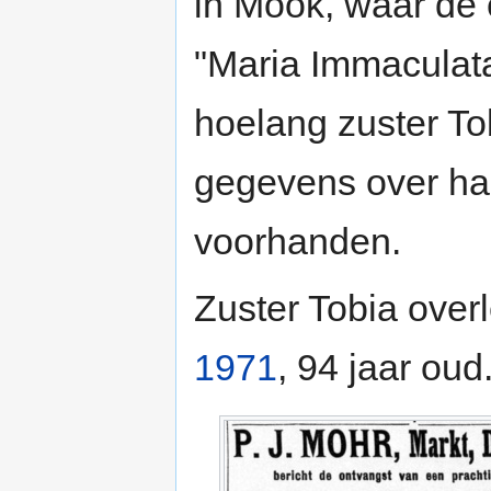
in Mook, waar de
"Maria Immaculata
hoelang zuster To
gegevens over haa
voorhanden.
Zuster Tobia over
1971
, 94 jaar oud