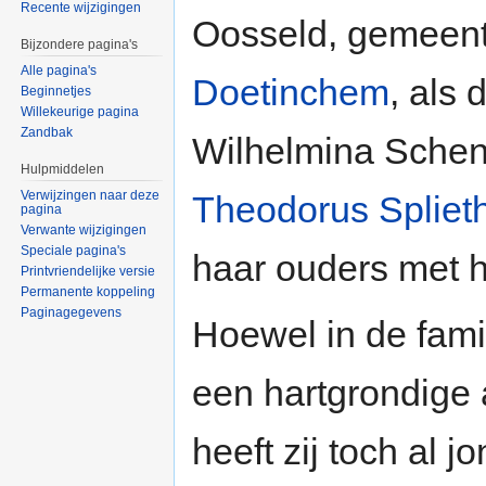
Recente wijzigingen
Oosseld, gemeen
Bijzondere pagina's
Alle pagina's
Doetinchem
, als
Beginnetjes
Willekeurige pagina
Zandbak
Wilhelmina Schen
Hulpmiddelen
Verwijzingen naar deze
Theodorus Spliet
pagina
Verwante wijzigingen
Speciale pagina's
haar ouders met 
Printvriendelijke versie
Permanente koppeling
Paginagegevens
Hoewel in de famil
een hartgrondige 
heeft zij toch al j