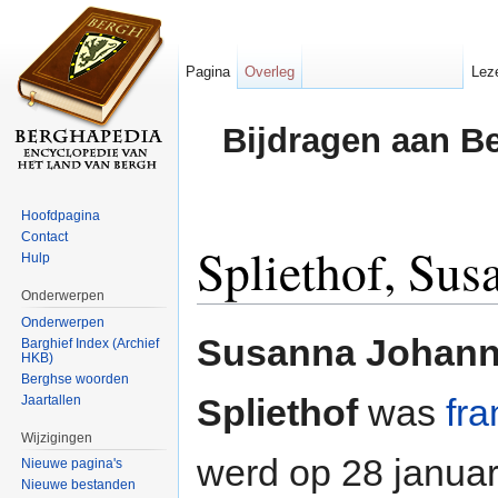
Pagina
Overleg
Lez
Bijdragen aan B
Hoofdpagina
Contact
Spliethof, Sus
Hulp
Onderwerpen
Ga naar:
navigatie
,
zoeken
Onderwerpen
Susanna Johanna
Barghief Index (Archief
HKB)
Berghse woorden
Spliethof
was
fr
Jaartallen
Wijzigingen
werd op 28 janua
Nieuwe pagina's
Nieuwe bestanden