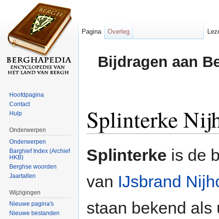
Pagina
Overleg
Lez
Bijdragen aan B
Hoofdpagina
Contact
Splinterke Nij
Hulp
Onderwerpen
Ga naar:
navigatie
,
zoeken
Onderwerpen
Splinterke
is de 
Barghief Index (Archief
HKB)
Berghse woorden
van
IJsbrand Nijh
Jaartallen
Wijzigingen
staan bekend als 
Nieuwe pagina's
Nieuwe bestanden