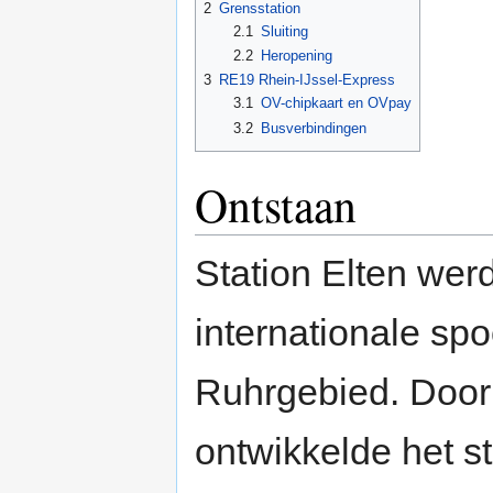
2
Grensstation
2.1
Sluiting
2.2
Heropening
3
RE19 Rhein-IJssel-Express
3.1
OV-chipkaart en OVpay
3.2
Busverbindingen
Ontstaan
Station Elten wer
internationale sp
Ruhrgebied. Door 
ontwikkelde het st