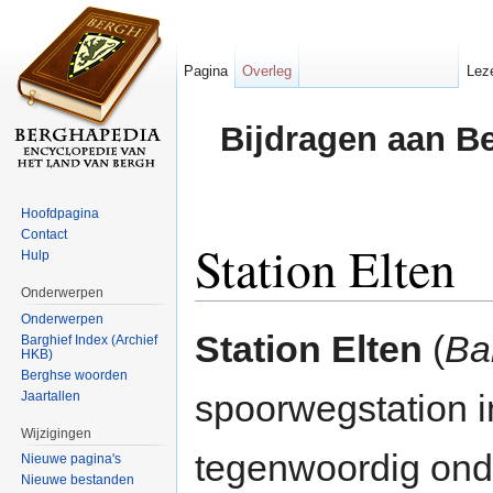
Pagina
Overleg
Lez
Bijdragen aan B
Hoofdpagina
Contact
Station Elten
Hulp
Onderwerpen
Ga naar:
navigatie
,
zoeken
Onderwerpen
Station Elten
(
Ba
Barghief Index (Archief
HKB)
Berghse woorden
spoorwegstation i
Jaartallen
Wijzigingen
tegenwoordig on
Nieuwe pagina's
Nieuwe bestanden