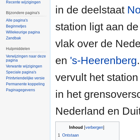
Recente wijzigingen
in de deelstaat
No
Bijzondere pagina's
Alle pagina's
station ligt aan de
Beginnetjes
Willekeurige pagina
Zandbak
vlak over de Ned
Hulpmiddelen
Verwijzingen naar deze
en
's-Heerenberg
pagina
Verwante wijzigingen
Speciale pagina's
vervult het statio
Printvriendelijke versie
Permanente koppeling
Paginagegevens
in het grensovers
Nederland en Duit
Inhoud
[
verbergen
]
1
Ontstaan