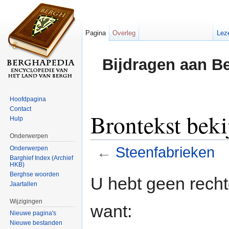
Pagina
Overleg
Lez
Bijdragen aan B
Hoofdpagina
Contact
Brontekst beki
Hulp
Onderwerpen
←
Steenfabrieken
Onderwerpen
Barghief Index (Archief
HKB)
Ga naar:
navigatie
,
zoeken
Berghse woorden
U hebt geen rech
Jaartallen
Wijzigingen
want:
Nieuwe pagina's
Nieuwe bestanden