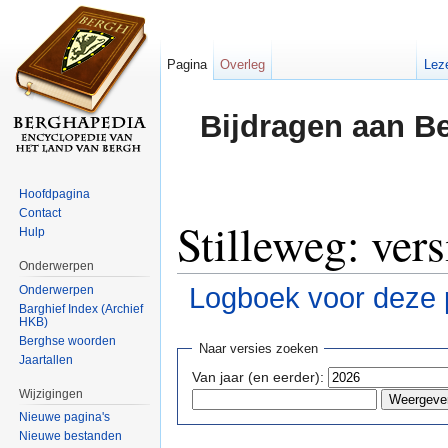
Pagina
Overleg
Lez
Bijdragen aan B
Hoofdpagina
Contact
Stilleweg: ver
Hulp
Onderwerpen
Logboek voor deze 
Onderwerpen
Barghief Index (Archief
HKB)
Ga naar:
navigatie
,
zoeken
Berghse woorden
Naar versies zoeken
Jaartallen
Van jaar (en eerder):
Wijzigingen
Nieuwe pagina's
Nieuwe bestanden