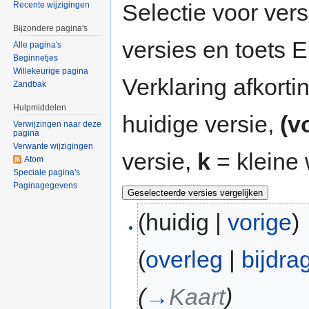
Selectie voor vers
Recente wijzigingen
Bijzondere pagina's
versies en toets
Alle pagina's
Beginnetjes
Willekeurige pagina
Verklaring afkort
Zandbak
Hulpmiddelen
huidige versie,
(v
Verwijzingen naar deze
pagina
Verwante wijzigingen
versie,
k
= kleine 
Atom
Speciale pagina's
Paginagegevens
(huidig |
vorige
)
(
overleg
|
bijdra
(
→
Kaart
)