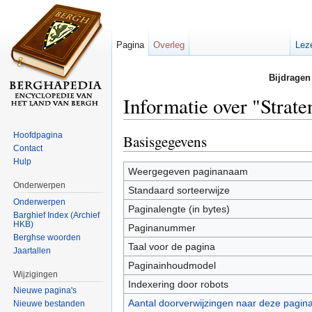
Pagina
Overleg
Lez
Bijdragen
Informatie over "Stra
Ga naar:
navigatie
,
zoeken
Hoofdpagina
Basisgegevens
Contact
Hulp
Weergegeven paginanaam
Onderwerpen
Standaard sorteerwijze
Onderwerpen
Paginalengte (in bytes)
Barghief Index (Archief
HKB)
Paginanummer
Berghse woorden
Taal voor de pagina
Jaartallen
Paginainhoudmodel
Wijzigingen
Indexering door robots
Nieuwe pagina's
Aantal doorverwijzingen naar deze pagin
Nieuwe bestanden