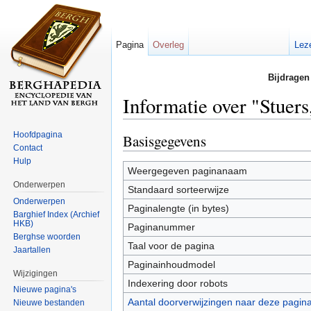
Pagina
Overleg
Lez
Bijdragen
Informatie over "Stuer
Ga naar:
navigatie
,
zoeken
Hoofdpagina
Basisgegevens
Contact
Hulp
Weergegeven paginanaam
Onderwerpen
Standaard sorteerwijze
Onderwerpen
Paginalengte (in bytes)
Barghief Index (Archief
HKB)
Paginanummer
Berghse woorden
Taal voor de pagina
Jaartallen
Paginainhoudmodel
Wijzigingen
Indexering door robots
Nieuwe pagina's
Aantal doorverwijzingen naar deze pagin
Nieuwe bestanden