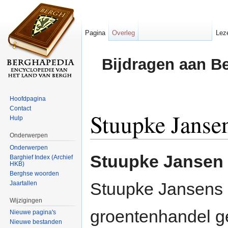
Pagina
Overleg
Lez
Bijdragen aan B
Hoofdpagina
Contact
Stuupke Janse
Hulp
Onderwerpen
Ga naar:
navigatie
,
zoeken
Onderwerpen
Stuupke Jansen
Barghief Index (Archief
HKB)
Berghse woorden
Stuupke Jansens z
Jaartallen
Wijzigingen
groentenhandel ger
Nieuwe pagina's
Nieuwe bestanden