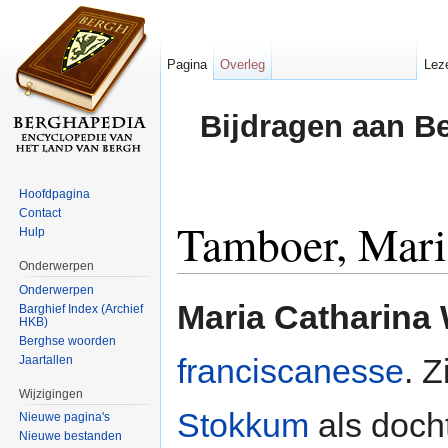
Pagina
Overleg
Lez
Bijdragen aan B
Hoofdpagina
Contact
Tamboer, Mari
Hulp
Onderwerpen
Ga naar:
navigatie
,
zoeken
Onderwerpen
Maria Catharina
Barghief Index (Archief
HKB)
Berghse woorden
franciscanesse
. 
Jaartallen
Wijzigingen
Stokkum
als doch
Nieuwe pagina's
Nieuwe bestanden