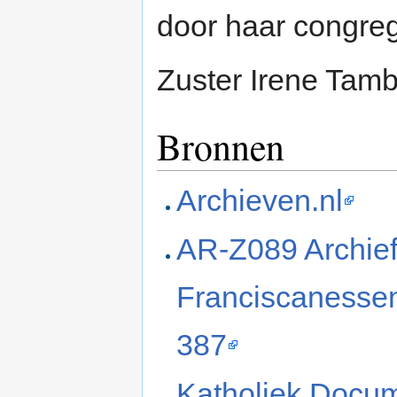
door haar congreg
Zuster Irene Tamb
Bronnen
Archieven.nl
AR-Z089 Archief
Franciscanessen
387
Katholiek Docu