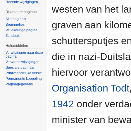
Recente wijzigingen
westen van het la
Bijzondere pagina's
Alle pagina's
graven aan kilom
Beginnetjes
Willekeurige pagina
Zandbak
schuttersputjes e
Hulpmiddelen
Verwijzingen naar deze
die in nazi-Duits
pagina
Verwante wijzigingen
Speciale pagina's
hiervoor verantwo
Printvriendelijke versie
Permanente koppeling
Paginagegevens
Organisation Todt
1942
onder verd
minister van bew