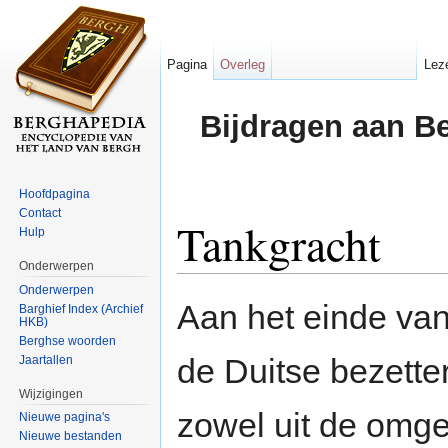
Pagina
Overleg
Lez
Bijdragen aan B
Hoofdpagina
Contact
Tankgracht
Hulp
Onderwerpen
Ga naar:
navigatie
,
zoeken
Onderwerpen
Aan het einde va
Barghief Index (Archief
HKB)
Berghse woorden
de Duitse bezette
Jaartallen
Wijzigingen
zowel uit de omgev
Nieuwe pagina's
Nieuwe bestanden