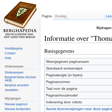
Pagina
Overleg
Lez
Bijdragen
Informatie over "Thom
Ga naar:
navigatie
,
zoeken
Hoofdpagina
Basisgegevens
Contact
Hulp
Weergegeven paginanaam
Onderwerpen
Standaard sorteerwijze
Onderwerpen
Paginalengte (in bytes)
Barghief Index (Archief
HKB)
Paginanummer
Berghse woorden
Taal voor de pagina
Jaartallen
Paginainhoudmodel
Wijzigingen
Indexering door robots
Nieuwe pagina's
Aantal doorverwijzingen naar deze pagin
Nieuwe bestanden