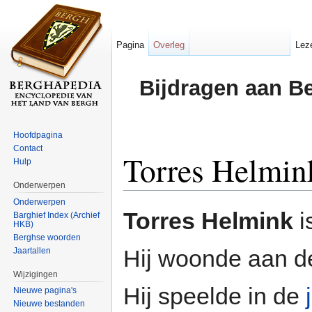
Pagina
Overleg
Lez
Bijdragen aan B
Hoofdpagina
Contact
Torres Helmin
Hulp
Onderwerpen
Ga naar:
navigatie
,
zoeken
Onderwerpen
Torres Helmink
i
Barghief Index (Archief
HKB)
Berghse woorden
Hij woonde aan 
Jaartallen
Wijzigingen
Hij speelde in de
Nieuwe pagina's
Nieuwe bestanden