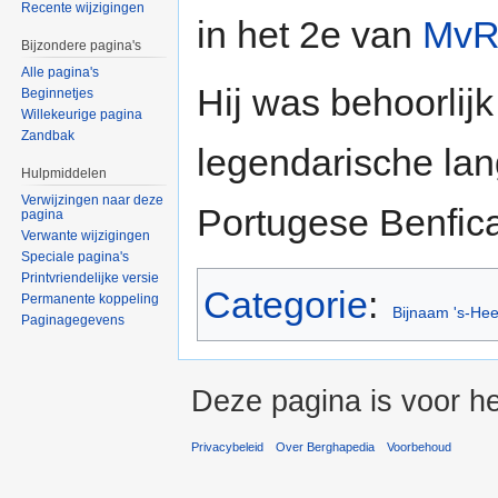
Recente wijzigingen
in het 2e van
Mv
Bijzondere pagina's
Alle pagina's
Hij was behoorlij
Beginnetjes
Willekeurige pagina
Zandbak
legendarische lan
Hulpmiddelen
Verwijzingen naar deze
Portugese Benfic
pagina
Verwante wijzigingen
Speciale pagina's
Printvriendelijke versie
Categorie
:
Permanente koppeling
Bijnaam 's-He
Paginagegevens
Deze pagina is voor h
Privacybeleid
Over Berghapedia
Voorbehoud