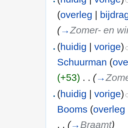
(
overleg
|
bijdra
(
→
Zomer- en wi
(
huidig
|
vorige
)
Schuurman
(
ove
(+53)
‎
. .
(
→
Zome
(
huidig
|
vorige
)
Booms
(
overleg
. .
(
→
Braamt
)