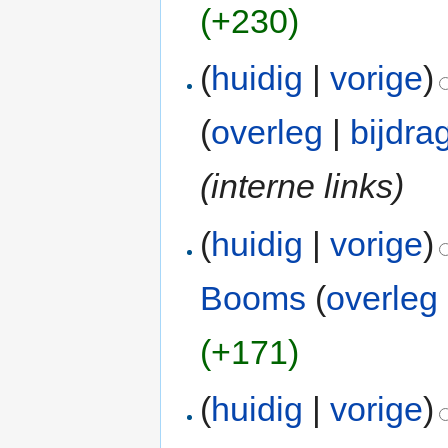
(+230)
(
huidig
|
vorige
)
(
overleg
|
bijdra
(interne links)
(
huidig
|
vorige
)
Booms
(
overleg
(+171)
(
huidig
|
vorige
)