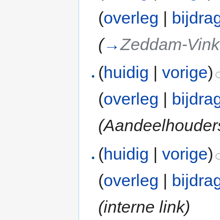
(
overleg
|
bijdra
(
→
Zeddam-Vink
(
huidig
|
vorige
)
(
overleg
|
bijdra
(Aandeelhouder
(
huidig
|
vorige
)
(
overleg
|
bijdra
(interne link)