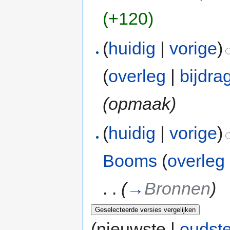
(+120)
(
huidig
|
vorige
)
(
overleg
|
bijdra
(opmaak)
(
huidig
|
vorige
)
Booms
(
overleg
. .
(
→
Bronnen
)
(nieuwste |
oudst