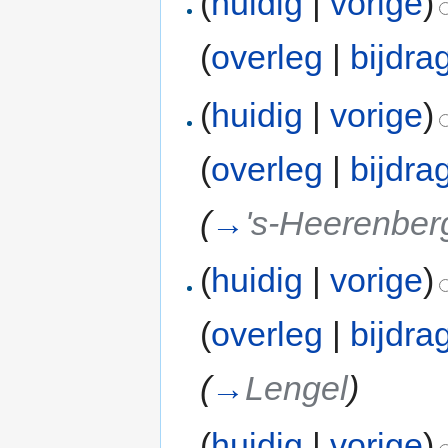
(
huidig
|
vorige
)
(
overleg
|
bijdra
(
huidig
|
vorige
)
(
overleg
|
bijdra
(
→
's-Heerenber
(
huidig
|
vorige
)
(
overleg
|
bijdra
(
→
Lengel
)
(
huidig
|
vorige
)