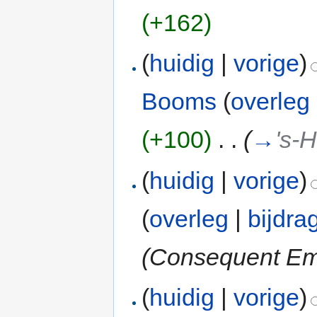
(+162)
(
huidig
|
vorige
)
Booms
(
overleg
(+100)
‎
. .
(
→
's-
(
huidig
|
vorige
)
(
overleg
|
bijdra
(Consequent Em
(
huidig
|
vorige
)