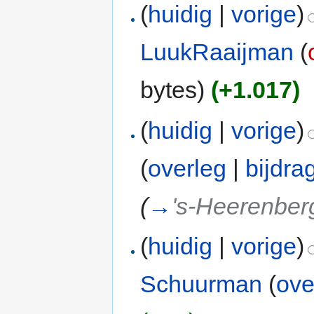
(
huidig
|
vorige
)
LuukRaaijman
(
bytes)
(+1.017)
(
huidig
|
vorige
)
(
overleg
|
bijdra
(
→
's-Heerenber
(
huidig
|
vorige
)
Schuurman
(
ove