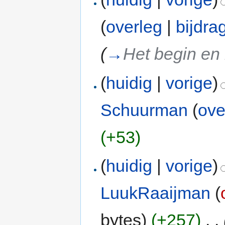
(
overleg
|
bijdra
(
→
Het begin en
(
huidig
|
vorige
)
Schuurman
(
ove
(+53)
(
huidig
|
vorige
)
LuukRaaijman
(
bytes)
(+257)
‎
. .