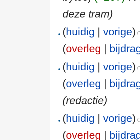
deze tram)
(
huidig
|
vorige
)
(
overleg
|
bijdra
(
huidig
|
vorige
)
(
overleg
|
bijdra
(redactie)
(
huidig
|
vorige
)
(
overleg
|
bijdra