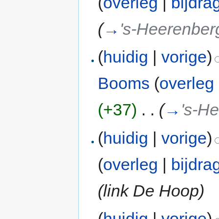
(
overleg
|
bijdra
(
→
's-Heerenber
(
huidig
|
vorige
)
Booms
(
overleg
(+37)
‎
. .
(
→
's-H
(
huidig
|
vorige
)
(
overleg
|
bijdra
(link De Hoop)
(
huidig
|
vorige
)