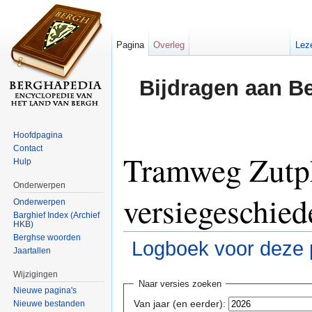
Pagina
Overleg
Lez
Bijdragen aan B
Hoofdpagina
Contact
Tramweg Zutp
Hulp
Onderwerpen
versiegeschied
Onderwerpen
Barghief Index (Archief
HKB)
Berghse woorden
Logboek voor deze 
Jaartallen
Ga naar:
navigatie
,
zoeken
Wijzigingen
Naar versies zoeken
Nieuwe pagina's
Van jaar (en eerder):
Nieuwe bestanden