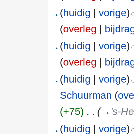
(
huidig
|
vorige
)
(
overleg
|
bijdra
(
huidig
|
vorige
)
(
overleg
|
bijdra
(
huidig
|
vorige
)
Schuurman
(
ove
(+75)
‎
. .
(
→
's-H
(
huidig
|
vorige
)