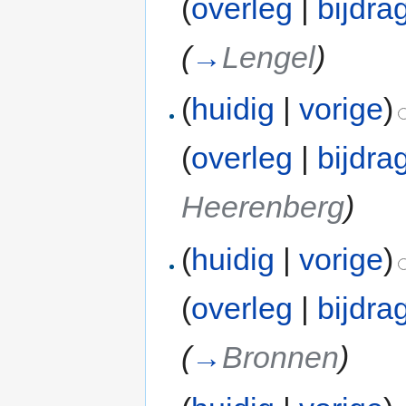
(
overleg
|
bijdra
(
→
Lengel
)
(
huidig
|
vorige
)
(
overleg
|
bijdra
Heerenberg
)
(
huidig
|
vorige
)
(
overleg
|
bijdra
(
→
Bronnen
)