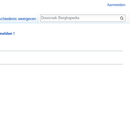
Aanmelden
Zoeken
chiedenis weergeven
 melden !