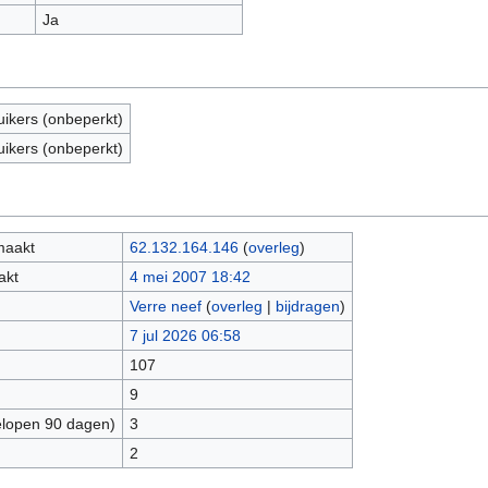
Ja
uikers (onbeperkt)
uikers (onbeperkt)
maakt
62.132.164.146
(
overleg
)
akt
4 mei 2007 18:42
Verre neef
(
overleg
|
bijdragen
)
7 jul 2026 06:58
107
9
elopen 90 dagen)
3
2