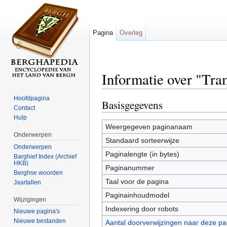
Pagina
Overleg
Informatie over "T
Ga naar:
navigatie
,
zoeken
Hoofdpagina
Basisgegevens
Contact
Hulp
Weergegeven paginanaam
Onderwerpen
Standaard sorteerwijze
Onderwerpen
Paginalengte (in bytes)
Barghief Index (Archief
HKB)
Paginanummer
Berghse woorden
Taal voor de pagina
Jaartallen
Paginainhoudmodel
Wijzigingen
Indexering door robots
Nieuwe pagina's
Nieuwe bestanden
Aantal doorverwijzingen naar deze pa