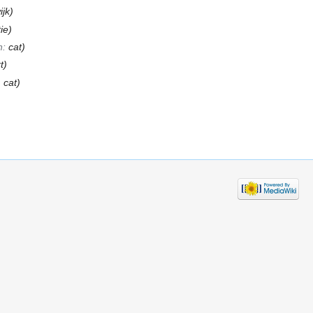
ijk)
ie)
n:
cat
)
t)
 cat)