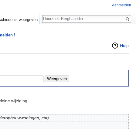
Aanmelden
Zoeken
chiedenis weergeven
 melden !
Hulp
leine wijziging
deropbouwwoningen, cat)
)