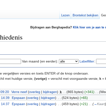
Lezen
Brontekst bekijken
Ges
Bijdragen aan Berghapedia?
Klik hier om je aan te
chiedenis
Van maand (en eerder):
Labelfilter
:
e te vergelijken versies en toets ENTER of de knop onderaan.
hil met huidige versie,
(vorige)
= verschil met voorgaande versie,
k
= k
 09:20
‎
Verre neef
(
overleg
|
bijdragen
)
‎
k
. .
(865 bytes)
(+341)
‎
. .
(We
 14:39
‎
Epspaan
(
overleg
|
bijdragen
)
‎
. .
(524 bytes)
(+65)
 14:37
‎
Epspaan
(
overleg
|
bijdragen
)
‎
. .
(459 bytes)
(+21)
‎
. .
(
→
Kaart