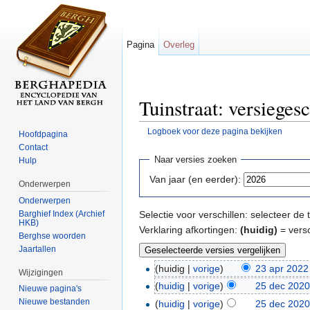
Pagina
Overleg
Tuinstraat: versieges
Logboek voor deze pagina bekijken
Hoofdpagina
Ga naar:
navigatie
,
zoeken
Contact
Naar versies zoeken
Hulp
Van jaar (en eerder):
Onderwerpen
Onderwerpen
Barghief Index (Archief
Selectie voor verschillen: selecteer d
HKB)
Verklaring afkortingen:
(huidig)
= versc
Berghse woorden
Jaartallen
(huidig |
vorige
)
23 apr 2022
Wijzigingen
(
huidig
|
vorige
)
25 dec 2020
Nieuwe pagina's
Nieuwe bestanden
(
huidig
|
vorige
)
25 dec 2020