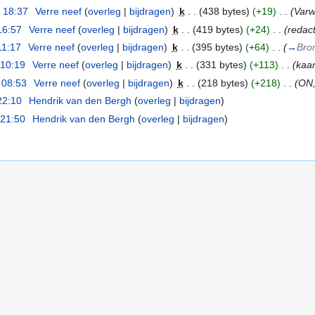
 18:37
‎
Verre neef
(
overleg
|
bijdragen
)
‎
k
. .
(438 bytes)
(+19)
‎
. .
(Varw
16:57
‎
Verre neef
(
overleg
|
bijdragen
)
‎
k
. .
(419 bytes)
(+24)
‎
. .
(redact
11:17
‎
Verre neef
(
overleg
|
bijdragen
)
‎
k
. .
(395 bytes)
(+64)
‎
. .
(
→
Bro
 10:19
‎
Verre neef
(
overleg
|
bijdragen
)
‎
k
. .
(331 bytes)
(+113)
‎
. .
(kaar
 08:53
‎
Verre neef
(
overleg
|
bijdragen
)
‎
k
. .
(218 bytes)
(+218)
‎
. .
(ON,
22:10
‎
Hendrik van den Bergh
(
overleg
|
bijdragen
)
 21:50
‎
Hendrik van den Bergh
(
overleg
|
bijdragen
)