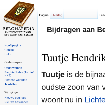
Pagina
Overleg
Lez
Bijdragen aan B
Hoofdpagina
Contact
Tuutje Hendri
Hulp
Onderwerpen
Ga naar:
navigatie
,
zoeken
Onderwerpen
Tuutje
is de bijn
Barghief Index (Archief
HKB)
Berghse woorden
oudste zoon van 
Jaartallen
Wijzigingen
woont nu in
Licht
Nieuwe pagina's
Nieuwe bestanden