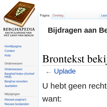
Pagina
Overleg
Lez
Bijdragen aan B
Hoofdpagina
Contact
Brontekst beki
Hulp
Onderwerpen
←
Uplade
Onderwerpen
Barghief Index (Archief
HKB)
Ga naar:
navigatie
,
zoeken
Berghse woorden
U hebt geen rech
Jaartallen
Wijzigingen
want:
Nieuwe pagina's
Nieuwe bestanden