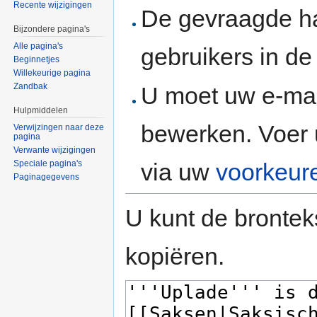
Recente wijzigingen
De gevraagde h
Bijzondere pagina's
Alle pagina's
gebruikers in d
Beginnetjes
Willekeurige pagina
Zandbak
U moet uw e-mai
Hulpmiddelen
bewerken. Voer 
Verwijzingen naar deze
pagina
Verwante wijzigingen
via uw
voorkeur
Speciale pagina's
Paginagegevens
U kunt de brontek
kopiëren.