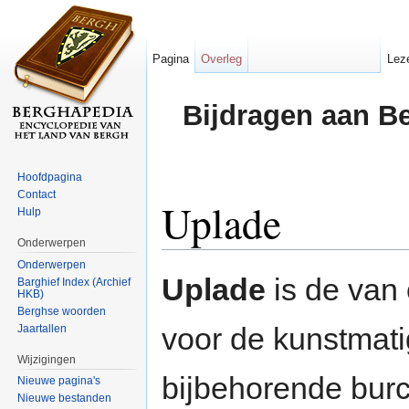
Pagina
Overleg
Lez
Bijdragen aan B
Hoofdpagina
Contact
Uplade
Hulp
Onderwerpen
Ga naar:
navigatie
,
zoeken
Onderwerpen
Uplade
is de van
Barghief Index (Archief
HKB)
Berghse woorden
voor de kunstmat
Jaartallen
Wijzigingen
bijbehorende burc
Nieuwe pagina's
Nieuwe bestanden