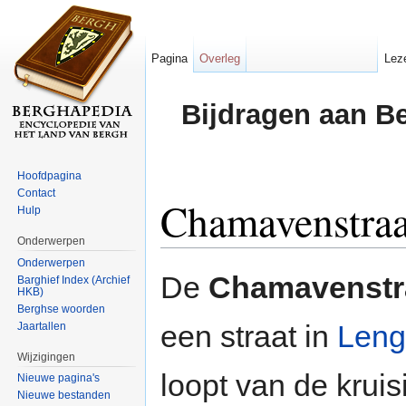
Pagina
Overleg
Lez
Bijdragen aan B
Hoofdpagina
Contact
Chamavenstraa
Hulp
Onderwerpen
Ga naar:
navigatie
,
zoeken
Onderwerpen
De
Chamavenstr
Barghief Index (Archief
HKB)
Berghse woorden
een straat in
Leng
Jaartallen
Wijzigingen
loopt van de kruis
Nieuwe pagina's
Nieuwe bestanden