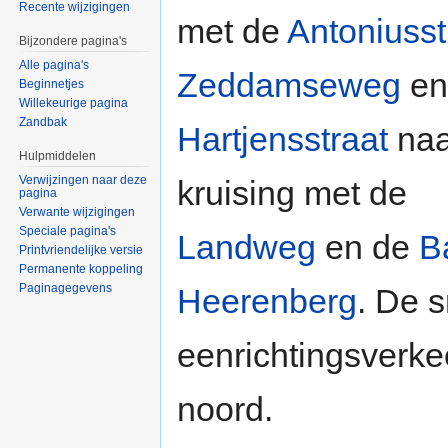
Recente wijzigingen
met de
Antoniusst
Bijzondere pagina's
Alle pagina's
Zeddamseweg
en
Beginnetjes
Willekeurige pagina
Zandbak
Hartjensstraat
naa
Hulpmiddelen
Verwijzingen naar deze
kruising met de
pagina
Verwante wijzigingen
Speciale pagina's
Landweg
en de
B
Printvriendelijke versie
Permanente koppeling
Paginagegevens
Heerenberg
. De s
eenrichtingsverke
noord.