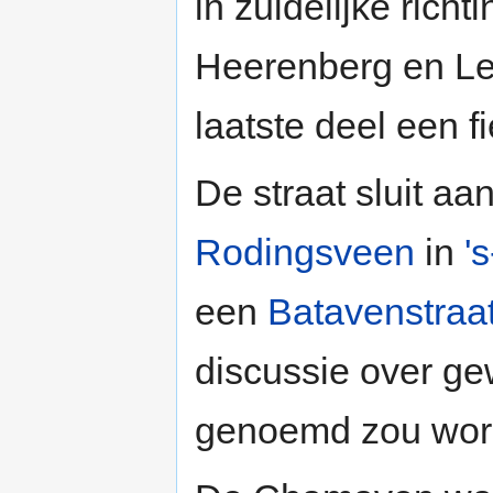
in zuidelijke richt
Heerenberg en Len
laatste deel een f
De straat sluit aa
Rodingsveen
in
'
een
Batavenstraa
discussie over g
genoemd zou wor