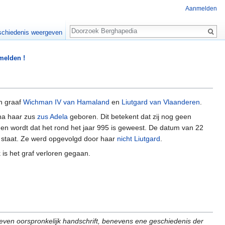
Aanmelden
Zoeken
chiedenis weergeven
 melden !
n graaf
Wichman IV van Hamaland
en
Liutgard van Vlaanderen
.
na haar zus
zus Adela
geboren. Dit betekent dat zij nog geen
en wordt dat het rond het jaar 995 is geweest. De datum van 22
staat. Ze werd opgevolgd door haar
nicht Liutgard
.
is het graf verloren gegaan.
egeven oorspronkelijk handschrift, benevens ene geschiedenis der