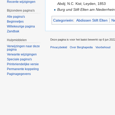
Recente wijzigingen
Abdij
, N.C. Kist; Leyden, 1853
Burg und Stift Elten am Niederrhein
Bijzondere pagina's
Alle pagina's
Categorieën
:
Abdissen Stift Elten
Ne
Beginnetjes
Willekeurige pagina
Zandbak
Deze pagina is voor het laatst bewerkt op 6 jun 202
Hulpmiddelen
Verwijzingen naar deze
Privacybeleid
Over Berghapedia
Voorbehoud
pagina
Verwante wijzigingen
Speciale pagina's
Printvriendelijke versie
Permanente koppeling
Paginagegevens