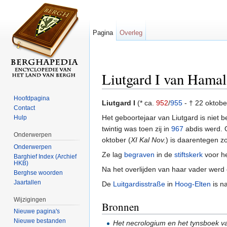
Pagina
Overleg
Liutgard I van Hama
Ga naar:
navigatie
,
zoeken
Hoofdpagina
Liutgard I
(* ca.
952
/
955
- † 22 oktob
Contact
Het geboortejaar van Liutgard is niet 
Hulp
twintig was toen zij in
967
abdis werd. O
Onderwerpen
oktober (
XI Kal Nov.
) is daarentegen zo
Onderwerpen
Ze lag
begraven
in de
stiftskerk
voor he
Barghief Index (Archief
HKB)
Na het overlijden van haar vader werd 
Berghse woorden
Jaartallen
De
Luitgardisstraße
in
Hoog-Elten
is n
Wijzigingen
Bronnen
Nieuwe pagina's
Nieuwe bestanden
Het necrologium en het tynsboek van