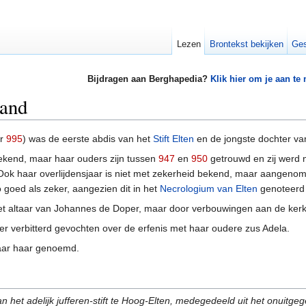
Lezen
Brontekst bekijken
Ges
Bijdragen aan Berghapedia?
Klik hier om je aan te
land
er
995
) was de eerste abdis van het
Stift Elten
en de jongste dochter va
bekend, maar haar ouders zijn tussen
947
en
950
getrouwd en zij werd 
ok haar overlijdensjaar is niet met zekerheid bekend, maar aangenom
 goed als zeker, aangezien dit in het
Necrologium van Elten
genoteerd 
t altaar van Johannes de Doper, maar door verbouwingen aan de kerk 
er verbitterd gevochten over de erfenis met haar oudere zus Adela.
aar haar genoemd.
 het adelijk jufferen-stift te Hoog-Elten, medegedeeld uit het onuitg