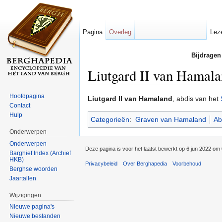
Pagina
Overleg
Lez
Bijdragen
Liutgard II van Hamal
Ga naar:
navigatie
,
zoeken
Hoofdpagina
Liutgard II van Hamaland
, abdis van het
Contact
Hulp
Categorieën
:
Graven van Hamaland
Ab
Onderwerpen
Onderwerpen
Deze pagina is voor het laatst bewerkt op 6 jun 2022 om 
Barghief Index (Archief
HKB)
Privacybeleid
Over Berghapedia
Voorbehoud
Berghse woorden
Jaartallen
Wijzigingen
Nieuwe pagina's
Nieuwe bestanden