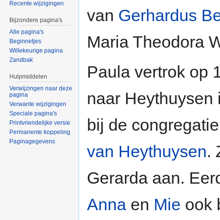
Recente wijzigingen
van
Gerhardus Be
Bijzondere pagina's
Alle pagina's
Maria Theodora W
Beginnetjes
Willekeurige pagina
Zandbak
Paula vertrok op
Hulpmiddelen
Verwijzingen naar deze
naar Heythuysen i
pagina
Verwante wijzigingen
Speciale pagina's
bij de congregati
Printvriendelijke versie
Permanente koppeling
Paginagegevens
van Heythuysen
.
Gerarda aan. Eer
Anna
en
Mie
ook b