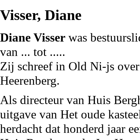
Visser, Diane
Diane Visser
was bestuursl
van ... tot .....
Zij schreef in
Old Ni-js
ove
Heerenberg
.
Als directeur van
Huis Berg
uitgave van
Het oude kastee
herdacht dat honderd jaar e