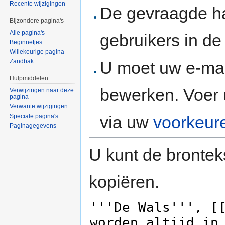
Recente wijzigingen
De gevraagde h
Bijzondere pagina's
Alle pagina's
gebruikers in d
Beginnetjes
Willekeurige pagina
Zandbak
U moet uw e-mai
Hulpmiddelen
bewerken. Voer 
Verwijzingen naar deze
pagina
Verwante wijzigingen
via uw
voorkeur
Speciale pagina's
Paginagegevens
U kunt de brontek
kopiëren.