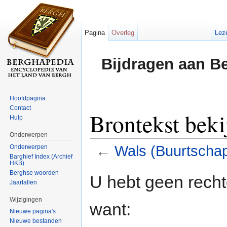
Pagina
Overleg
Lez
Bijdragen aan B
Hoofdpagina
Contact
Brontekst beki
Hulp
Onderwerpen
←
Wals (Buurtscha
Onderwerpen
Barghief Index (Archief
HKB)
Ga naar:
navigatie
,
zoeken
Berghse woorden
U hebt geen rech
Jaartallen
Wijzigingen
want:
Nieuwe pagina's
Nieuwe bestanden