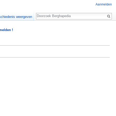
Aanmelden
Zoeken
chiedenis weergeven
 melden !