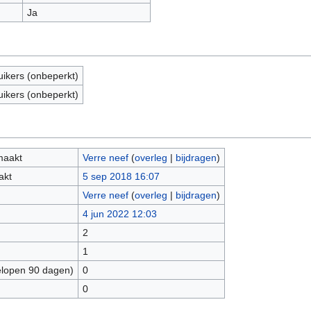
Ja
uikers (onbeperkt)
uikers (onbeperkt)
maakt
Verre neef
(
overleg
|
bijdragen
)
akt
5 sep 2018 16:07
Verre neef
(
overleg
|
bijdragen
)
4 jun 2022 12:03
2
1
elopen 90 dagen)
0
0