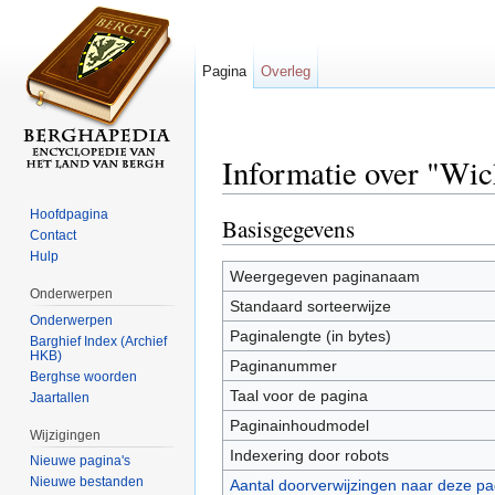
Pagina
Overleg
Informatie over "Wi
Ga naar:
navigatie
,
zoeken
Hoofdpagina
Basisgegevens
Contact
Hulp
Weergegeven paginanaam
Onderwerpen
Standaard sorteerwijze
Onderwerpen
Paginalengte (in bytes)
Barghief Index (Archief
HKB)
Paginanummer
Berghse woorden
Taal voor de pagina
Jaartallen
Paginainhoudmodel
Wijzigingen
Indexering door robots
Nieuwe pagina's
Nieuwe bestanden
Aantal doorverwijzingen naar deze pa